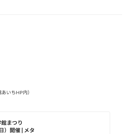
あいちHP内）
学館まつり
）開催 | メタ