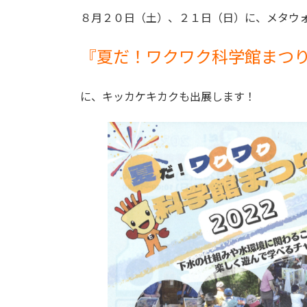
更
８月２０日（土）、２１日（日）に、メタウ
新
日
時
『夏だ！ワクワク科学館まつり2
:
に、キッカケキカクも出展します！