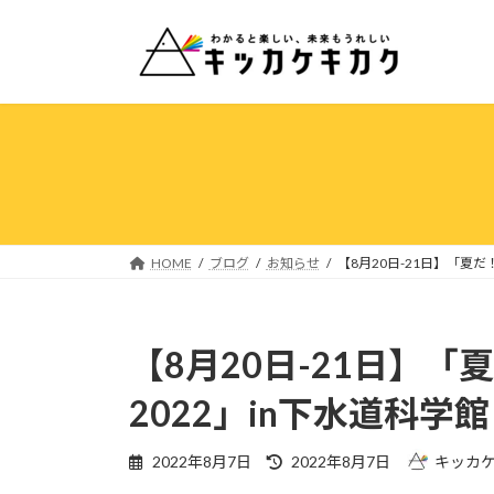
コ
ナ
ン
ビ
テ
ゲ
ン
ー
ツ
シ
へ
ョ
ス
ン
キ
に
ッ
移
プ
動
HOME
ブログ
お知らせ
【8月20日-21日】「夏
【8月20日-21日】
2022」in下水道科学館
最
2022年8月7日
2022年8月7日
キッカ
終